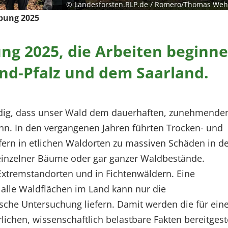
© Landesforsten.RLP.de / Romero/Thomas We
bung 2025
g 2025, die Arbeiten beginn
land-Pfalz und dem Saarland.
undig, dass unser Wald dem dauerhaften, zunehmende
nn. In den vergangenen Jahren führten Trocken- und
fern in etlichen Waldorten zu massiven Schäden in d
inzelner Bäume oder gar ganzer Waldbestände.
Extremstandorten und in Fichtenwäldern. Eine
 alle Waldflächen im Land kann nur die
che Untersuchung liefern. Damit werden die für ein
lichen, wissenschaftlich belastbare Fakten bereitgeste