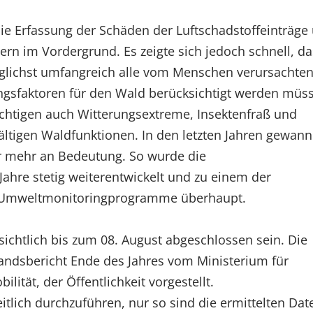
ie Erfassung der Schäden der Luftschadstoffeinträge
rn im Vordergrund. Es zeigte sich jedoch schnell, da
glichst umfangreich alle vom Menschen verursachte
gsfaktoren für den Wald berücksichtigt werden müs
chtigen auch Witterungsextreme, Insektenfraß und
fältigen Waldfunktionen. In den letzten Jahren gewann
r mehr an Bedeutung. So wurde die
ahre stetig weiterentwickelt und zu einem der
n Umweltmonitoringprogramme überhaupt.
htlich bis zum 08. August abgeschlossen sein. Die
ndsbericht Ende des Jahres vom Ministerium für
ität, der Öffentlichkeit vorgestellt.
eitlich durchzuführen, nur so sind die ermittelten Dat