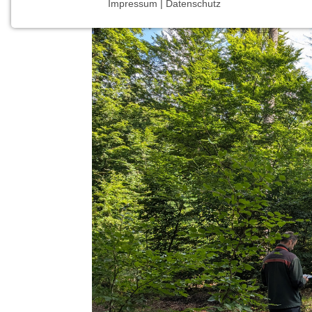
Impressum | Datenschutz
NOTWENDIGE COOKIES
Notwendige Cookies ermöglichen grundlegende
Funktionen und sind für die einwandfreie Funktion
der Website erforderlich.
Einverständnis-Cookie
Name:
cookie_consent
Zweck:
Dieser Cookie speichert die
ausgewählten Einverständnis-
Optionen des Benutzers
Cookie
Laufzeit:
1 Jahr