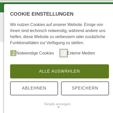
KOORDINATIONSZENTRUM LUCHS UND WOLF
COOKIE EINSTELLUNGEN
Wir nutzen Cookies auf unserer Website. Einige von
ihnen sind technisch notwendig, während andere uns
helfen, diese Website zu verbessern oder zusätzliche
Funktionalitäten zur Verfügung zu stellen.
Start
Über uns
Notwendige Cookies
Externe Medien
ALLE AUSWÄHLEN
...
STARTSEITE
WALDZUSTANDSERHEBUN
ABLEHNEN
SPEICHERN
18.07.2025
|
WZE
Waldzustandse
Details anzeigen