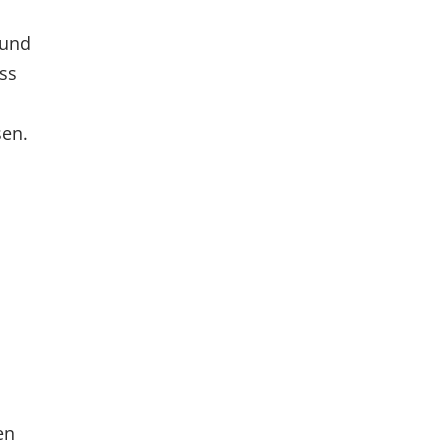
 und
ss
n
sen.
en