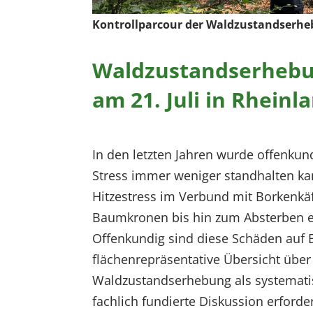
EXTERNE MEDIEN
Kontrollparcour der Waldzustandserhe
Um Inhalte von Videoplattformen und Social Media
Plattformen anzeigen zu können, werden von
Waldzustandserhebun
diesen externen Medien Cookies gesetzt.
am 21. Juli in Rhein
YouTube
Vimeo
In den letzten Jahren wurde offenk
Stress immer weniger standhalten ka
Hitzestress im Verbund mit Borkenkä
Baumkronen bis hin zum Absterben e
Offenkundig sind diese Schäden auf 
flächenrepräsentative Übersicht über
Waldzustandserhebung als systematis
fachlich fundierte Diskussion erforder