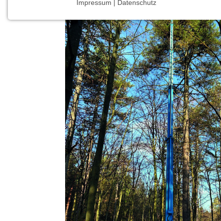
Impressum | Datenschutz
NOTWENDIGE COOKIES
Notwendige Cookies ermöglichen grundlegende
Funktionen und sind für die einwandfreie Funktion
der Website erforderlich.
Einverständnis-Cookie
Name:
cookie_consent
Zweck:
Dieser Cookie speichert die
ausgewählten Einverständnis-
Optionen des Benutzers
Cookie
Laufzeit:
1 Jahr