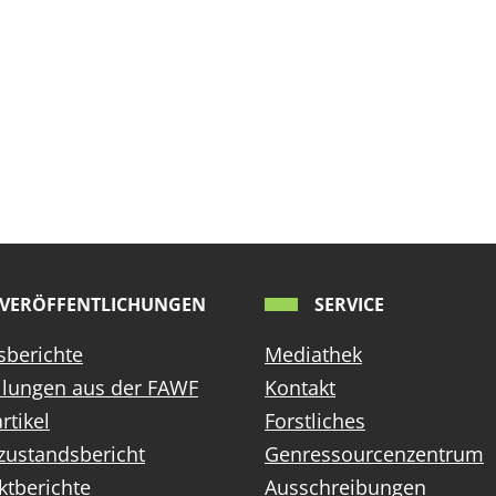
VERÖFFENTLICHUNGEN
SERVICE
sberichte
Mediathek
ilungen aus der FAWF
Kontakt
rtikel
Forstliches
zustandsbericht
Genressourcenzentrum
ktberichte
Ausschreibungen