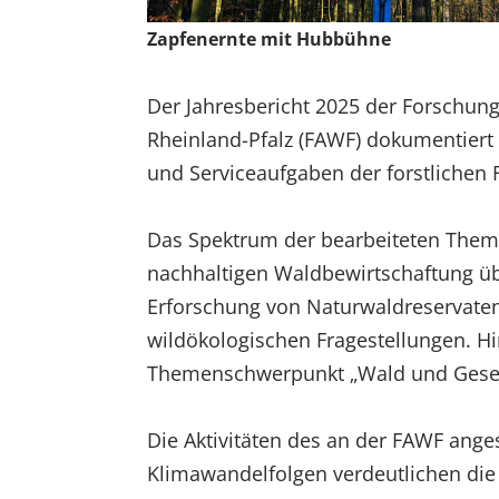
EXTERNE MEDIEN
Zapfenernte mit Hubbühne
Um Inhalte von Videoplattformen und Social Media
Plattformen anzeigen zu können, werden von
Der Jahresbericht 2025 der Forschung
diesen externen Medien Cookies gesetzt.
Rheinland-Pfalz (FAWF) dokumentiert 
YouTube
und Serviceaufgaben der forstlichen 
Vimeo
Das Spektrum der bearbeiteten Theme
nachhaltigen Waldbewirtschaftung üb
Erforschung von Naturwaldreservaten
wildökologischen Fragestellungen. H
Themenschwerpunkt „Wald und Gesell
Die Aktivitäten des an der FAWF ang
Klimawandelfolgen verdeutlichen die