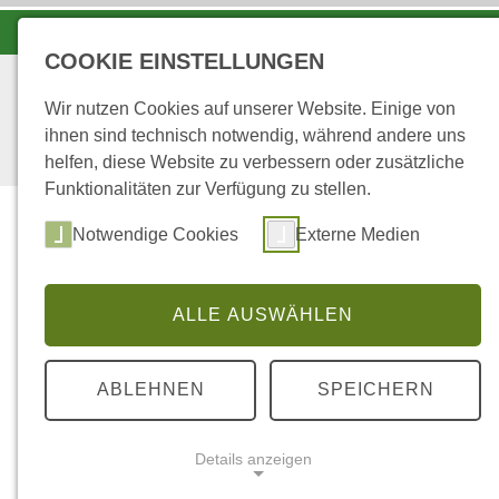
KOORDINATIONSZENTRUM LUCHS UND WOLF
COOKIE EINSTELLUNGEN
Wir nutzen Cookies auf unserer Website. Einige von
ihnen sind technisch notwendig, während andere uns
helfen, diese Website zu verbessern oder zusätzliche
Funktionalitäten zur Verfügung zu stellen.
Start
Über uns
Notwendige Cookies
Externe Medien
ALLE AUSWÄHLEN
...
STARTSEITE
JAHRESBERICHT 2025 AU
ABLEHNEN
SPEICHERN
02.06.2026
|
VERÖFFENTLICHUNG
Jahresbericht 2
Details anzeigen