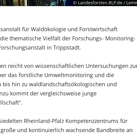
© Landesforsten.RLP.de / Le
sanstalt für Waldökologie und Forstwirtschaft
die thematische Vielfalt der Forschungs- Monitoring-
Forschungsanstalt in Trippstadt.
n reicht von wissenschaftlichen Untersuchungen zu
er das forstliche Umweltmonitoring und die
 bis hin zu waldlandschaftsökologischen und
inzu kommt der vergleichsweise junge
schaft“.
esiedelten Rheinland-Pfalz Kompetenzzentrums für
 große und kontinuierlich wachsende Bandbreite an