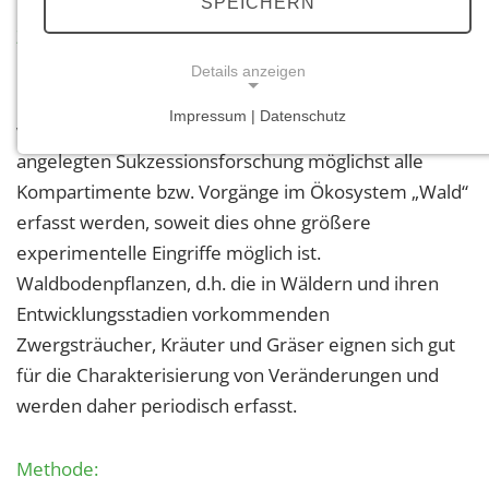
SPEICHERN
Zielsetzung:
Details anzeigen
Im Rahmen der Naturwaldforschung sollen neben
Impressum | Datenschutz
waldkundlichen Erhebungen auch mit einer langfristig
NOTWENDIGE COOKIES
angelegten Sukzessionsforschung möglichst alle
Notwendige Cookies ermöglichen grundlegende
Kompartimente bzw. Vorgänge im Ökosystem „Wald“
Funktionen und sind für die einwandfreie Funktion
erfasst werden, soweit dies ohne größere
der Website erforderlich.
experimentelle Eingriffe möglich ist.
Einverständnis-Cookie
Waldbodenpflanzen, d.h. die in Wäldern und ihren
Entwicklungsstadien vorkommenden
Name:
cookie_consent
Zwergsträucher, Kräuter und Gräser eignen sich gut
für die Charakterisierung von Veränderungen und
Zweck:
werden daher periodisch erfasst.
Dieser Cookie speichert die ausgewählten
Einverständnis-Optionen des Benutzers
Methode:
Cookie Laufzeit: