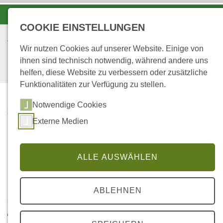
-A
A
A+
COOKIE EINSTELLUNGEN
Wir nutzen Cookies auf unserer Website. Einige von
ihnen sind technisch notwendig, während andere uns
helfen, diese Website zu verbessern oder zusätzliche
Funktionalitäten zur Verfügung zu stellen.
Notwendige Cookies
...
STARTSEITE
17
Externe Medien
Flora und Vegetation in einem (Buchen-)
ALLE AUSWÄHLEN
Naturwaldreservat
ABLEHNEN
Institut für Waldbau, Universität Göttingen; Az.: 13V/00
j