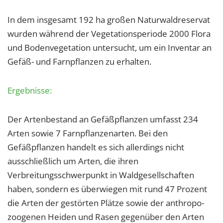
1 Jahr
In dem insgesamt 192 ha großen Naturwaldreservat
wurden während der Vegetationsperiode 2000 Flora
EXTERNE MEDIEN
und Bodenvegetation untersucht, um ein Inventar an
Um Inhalte von Videoplattformen und Social Media
Gefäß- und Farnpflanzen zu erhalten.
Plattformen anzeigen zu können, werden von
diesen externen Medien Cookies gesetzt.
Ergebnisse:
YouTube
Der Artenbestand an Gefäßpflanzen umfasst 234
Arten sowie 7 Farnpflanzenarten. Bei den
Vimeo
Gefäßpflanzen handelt es sich allerdings nicht
ausschließlich um Arten, die ihren
Verbreitungsschwerpunkt in Waldgesellschaften
haben, sondern es überwiegen mit rund 47 Prozent
die Arten der gestörten Plätze sowie der anthropo-
zoogenen Heiden und Rasen gegenüber den Arten