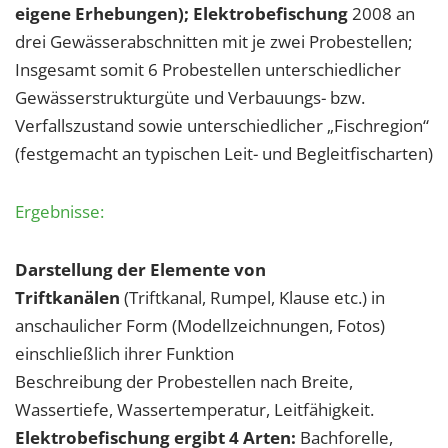
1 Jahr
eigene Erhebungen); Elektrobefischung
2008 an
drei Gewässerabschnitten mit je zwei Probestellen;
Insgesamt somit 6 Probestellen unterschiedlicher
EXTERNE MEDIEN
Gewässerstrukturgüte und Verbauungs- bzw.
Um Inhalte von Videoplattformen und Social Media
Verfallszustand sowie unterschiedlicher „Fischregion“
Plattformen anzeigen zu können, werden von
(festgemacht an typischen Leit- und Begleitfischarten)
diesen externen Medien Cookies gesetzt.
Ergebnisse:
YouTube
Darstellung der Elemente von
Vimeo
Triftkanälen
(Triftkanal, Rumpel, Klause etc.) in
anschaulicher Form (Modellzeichnungen, Fotos)
einschließlich ihrer Funktion
Beschreibung der Probestellen nach Breite,
Wassertiefe, Wassertemperatur, Leitfähigkeit.
Elektrobefischung ergibt 4 Arten:
Bachforelle,