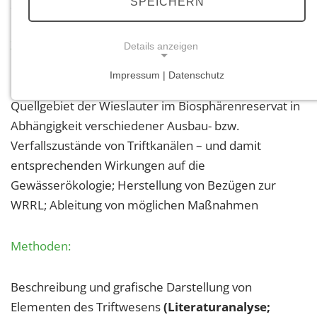
SPEICHERN
Freiburg 03/08
Zielsetzung:
Details anzeigen
Impressum | Datenschutz
Untersuchung der Fischpopulation in der Kernzone
NOTWENDIGE COOKIES
Quellgebiet der Wieslauter im Biosphärenreservat in
Notwendige Cookies ermöglichen grundlegende
Abhängigkeit verschiedener Ausbau- bzw.
Funktionen und sind für die einwandfreie Funktion
der Website erforderlich.
Verfallszustände von Triftkanälen – und damit
entsprechenden Wirkungen auf die
Einverständnis-Cookie
Gewässerökologie; Herstellung von Bezügen zur
WRRL; Ableitung von möglichen Maßnahmen
Name:
cookie_consent
Methoden:
Zweck:
Dieser Cookie speichert die ausgewählten
Einverständnis-Optionen des Benutzers
Beschreibung und grafische Darstellung von
Cookie Laufzeit:
Elementen des Triftwesens
(Literaturanalyse;