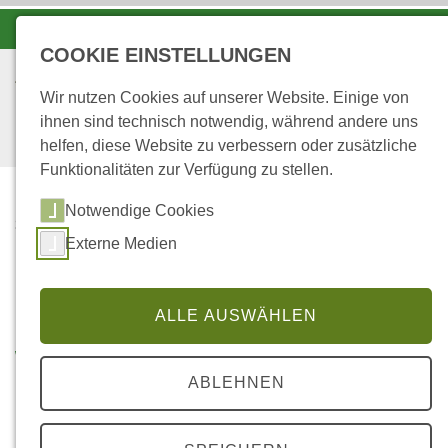
-A
A
A+
COOKIE EINSTELLUNGEN
Wir nutzen Cookies auf unserer Website. Einige von
ihnen sind technisch notwendig, während andere uns
helfen, diese Website zu verbessern oder zusätzliche
Funktionalitäten zur Verfügung zu stellen.
Notwendige Cookies
...
STARTSEITE
4
Externe Medien
Ökologische Qualität von Triftkanälen im
ALLE AUSWÄHLEN
Pfälzerwald unter Berücksichtigung der
Wasserrahmenrichtlinie
ABLEHNEN
Universität Freiburg, Institut für Landespflege; Az.: