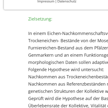
Impressum | Datenschutz
Universität Göttingen , Abt. für Forstgene
NOTWENDIGE COOKIES
Notwendige Cookies ermöglichen grundlegende
Zielsetzung:
Funktionen und sind für die einwandfreie Funktion
der Website erforderlich.
In einem Eichen-Nachkommenschaftsver
Einverständnis-Cookie
Trockeneichen- Bestände von der Mose
Name:
Furniereichen-Bestand aus dem Pfälzerw
cookie_consent
Genmarkern und an einem Funktionsgen
Zweck:
morphologischen Daten sollen adapti
Dieser Cookie speichert die
Folgende Hypothese wird untersucht:
ausgewählten Einverständnis-
Optionen des Benutzers
Nachkommen aus Trockeneichenbestände
Nachkommen aus Referenzbeständen mit
Cookie
Laufzeit:
genetischen Strukturen der Kollektive w
1 Jahr
Geprüft wird die Hypothese auf der Bas
Überlebensrate der Kollektive, Vitalit