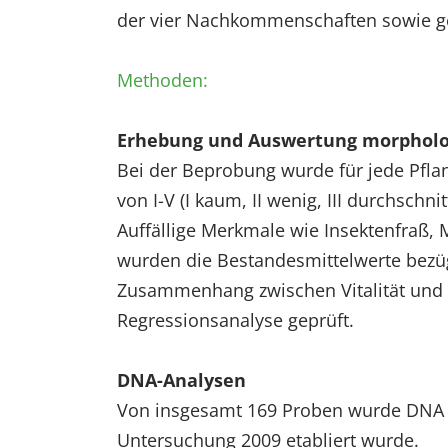
der vier Nachkommenschaften sowie gen
EXTERNE MEDIEN
Um Inhalte von Videoplattformen und Social Media
Methoden:
Plattformen anzeigen zu können, werden von
diesen externen Medien Cookies gesetzt.
Erhebung und Auswertung morpholo
YouTube
Bei der Beprobung wurde für jede Pfla
von I-V (I kaum, II wenig, III durchschn
Vimeo
Auffällige Merkmale wie Insektenfraß,
wurden die Bestandesmittelwerte bezügl
Zusammenhang zwischen Vitalität und H
Regressionsanalyse geprüft.
DNA-Analysen
Von insgesamt 169 Proben wurde DNA ex
Untersuchung 2009 etabliert wurde.