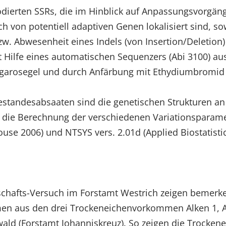
odierten SSRs, die im Hinblick auf Anpassungsvorgäng
ich von potentiell adaptiven Genen lokalisiert sind, 
zw. Abwesenheit eines Indels (von Insertion/Deletion)
 Hilfe eines automatischen Sequenzers (Abi 3100) au
garosegel und durch Anfärbung mit Ethydiumbromid 
Bestandesabsaaten sind die genetischen Strukturen a
 Für die Berechnung der verschiedenen Variationspa
ouse 2006) und NTSYS vers. 2.01d (Applied Biostatisti
afts-Versuch im Forstamt Westrich zeigen bemerke
n aus den drei Trockeneichenvorkommen Alken 1, 
ld (Forstamt Johanniskreuz). So zeigen die Trocken