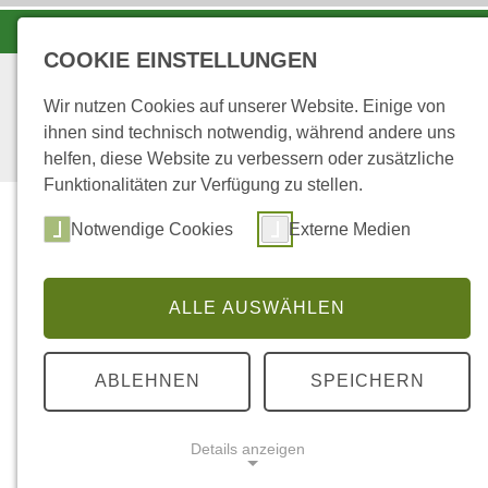
KOORDINATIONSZENTRUM LUCHS UND WOLF
COOKIE EINSTELLUNGEN
Wir nutzen Cookies auf unserer Website. Einige von
ihnen sind technisch notwendig, während andere uns
helfen, diese Website zu verbessern oder zusätzliche
Funktionalitäten zur Verfügung zu stellen.
Start
Über uns
Notwendige Cookies
Externe Medien
ALLE AUSWÄHLEN
...
STARTSEITE
1
ABLEHNEN
SPEICHERN
Untersuchung genetischer Variation 
Trockeneichenvorkommen und aus eine
Details anzeigen