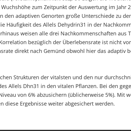
re Wuchshöhe zum Zeitpunkt der Auswertung im Jahr 
gt an den adaptiven Genorten große Unterschiede zu 
B. die Häufigkeit des Allels Dehydrin31 in der Nach
berhinaus weisen alle drei Nachkommenschaften aus
e Korrelation bezüglich der Überlebensrate ist nicht v
srate direkt nach Gemünd obwohl hier das adaptiv b
hen Strukturen der vitalsten und den nur durchschnit
 des Allels Dhn31 in den vitalen Pflanzen. Bei den ge
-Niveau von 6% abzusichern (üblicherweise 5%). Mit 
en diese Ergebnisse weiter abgesichert werden.