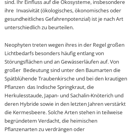
1 Jahr
sind. Ihr Einfluss auf die Ökosysteme, insbesondere
ihre Invasivität (ökologisches, ökonomisches oder
gesundheitliches Gefahrenpotenzial) ist je nach Art
EXTERNE MEDIEN
unterschiedlich zu beurteilen.
Um Inhalte von Videoplattformen und Social Media
Plattformen anzeigen zu können, werden von
Neophyten treten wegen ihres in der Regel großen
diesen externen Medien Cookies gesetzt.
Lichtbedarfs besonders häufig entlang von
Störungsflächen und an Gewässerläufen auf. Von
YouTube
großer Bedeutung sind unter den Baumarten die
Spätblühende Traubenkirsche und bei den krautigen
Vimeo
Pflanzen das Indische Springkraut, die
Herkulesstaude, Japan- und Sachalin-Knöterich und
deren Hybride sowie in den letzten Jahren verstärkt
die Kermesbeere. Solche Arten stehen in teilweise
begründetem Verdacht, die heimischen
Pflanzenarten zu verdrängen oder