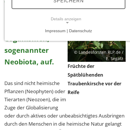
SPEICHERN
Wäldern treten
eine Anzahl
Details anzeigen
eingewanderter
Impressum | Datenschutz
NOTWENDIGE COOKIES
Organismen,
Notwendige Cookies ermöglichen grundlegende
sogenannter
Funktionen und sind für die einwandfreie Funktion
© Landesforsten.RLP.de /
E. Segatz
der Website erforderlich.
Neobiota, auf.
Früchte der
Einverständnis-Cookie
Spätblühenden
Das sind nicht heimische
Traubenkirsche vor der
Name:
cookie_consent
Pflanzen (Neophyten) oder
Reife
Tierarten (Neozoen), die im
Zweck:
Zuge der Globalisierung
Dieser Cookie speichert die ausgewählten
Einverständnis-Optionen des Benutzers
oder durch aktives oder unbeabsichtigtes Ausbringen
durch den Menschen in die heimische Natur gelangt
Cookie Laufzeit: