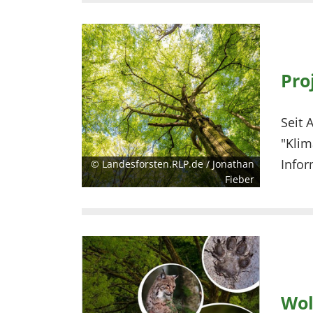
Pro
Seit 
"Klim
Infor
© Landesforsten.RLP.de / Jonathan
Fieber
Wol