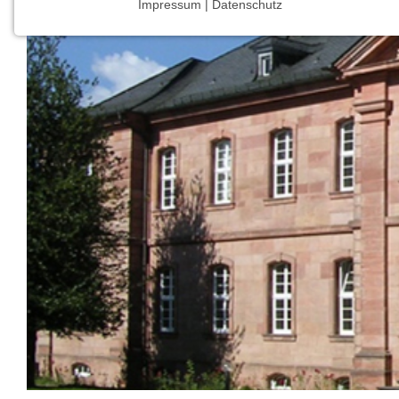
Impressum | Datenschutz
NOTWENDIGE COOKIES
Notwendige Cookies ermöglichen grundlegende
Funktionen und sind für die einwandfreie Funktion
der Website erforderlich.
Einverständnis-Cookie
Name:
cookie_consent
Zweck:
Dieser Cookie speichert die
ausgewählten Einverständnis-
Optionen des Benutzers
Cookie
Laufzeit:
1 Jahr