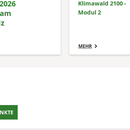
2026
Klimawald 2100 -
 am
Modul 2
lz
MEHR
NKTE