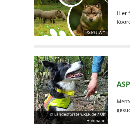
Hier 
Koor
© KLUWO
ASP
Ment
gesuc
© Landesforsten.RLP.de / Ulf
Hohmann