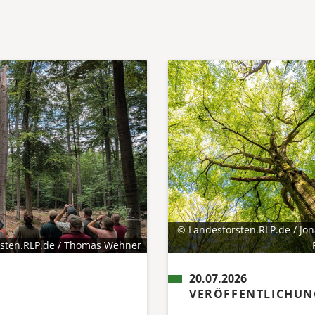
© Landesforsten.RLP.de / Jo
sten.RLP.de / Thomas Wehner
20.07.2026
VERÖFFENTLICHUN