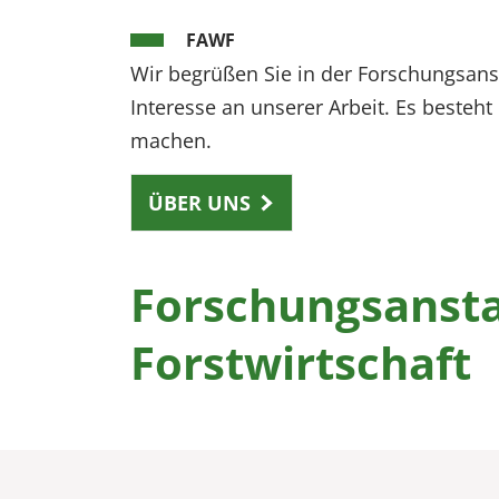
EXTERNE MEDIEN
FAWF
Um Inhalte von Videoplattformen und Social Media
Wir begrüßen Sie in der Forschungsanst
Plattformen anzeigen zu können, werden von
Interesse an unserer Arbeit. Es besteh
diesen externen Medien Cookies gesetzt.
machen.
YouTube
ÜBER UNS
Vimeo
Forschungsansta
Forstwirtschaft