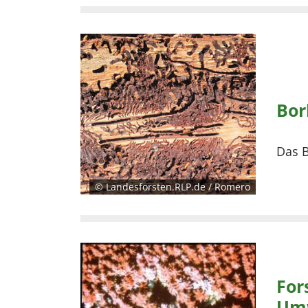
Bor
Das B
© Landesforsten.RLP.de / Romero
For
Umw