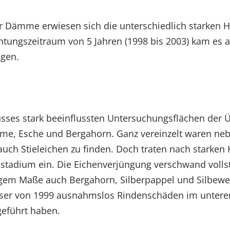
er Dämme erwiesen sich die unterschiedlich starken
htungszeitraum von 5 Jahren (1998 bis 2003) kam es 
ngen.
sses stark beeinflussten Untersuchungsflächen der Ü
lme, Esche und Bergahorn. Ganz vereinzelt waren ne
auch Stieleichen zu finden. Doch traten nach starke
stadium ein. Die Eichenverjüngung verschwand vollst
ingem Maße auch Bergahorn, Silberpappel und Silbewei
er von 1999 ausnahmslos Rindenschäden im unteren
eführt haben.