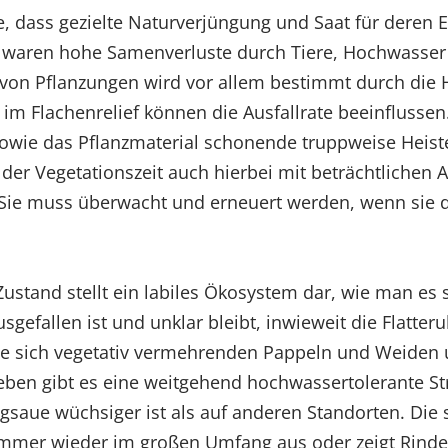
e, dass gezielte Naturverjüngung und Saat für deren 
r waren hohe Samenverluste durch Tiere, Hochwasser 
g von Pflanzungen wird vor allem bestimmt durch die
m Flachenrelief können die Ausfallrate beeinflussen.
 sowie das Pflanzmaterial schonende truppweise Heist
er Vegetationszeit auch hierbei mit beträchtlichen 
. Sie muss überwacht und erneuert werden, wenn sie
Zustand stellt ein labiles Ökosystem dar, wie man es
usgefallen ist und unklar bleibt, inwieweit die Flatte
e sich vegetativ vermehrenden Pappeln und Weiden u
eben gibt es eine weitgehend hochwassertolerante S
ungsaue wüchsiger ist als auf anderen Standorten. Di
immer wieder im großen Umfang aus oder zeigt Rin