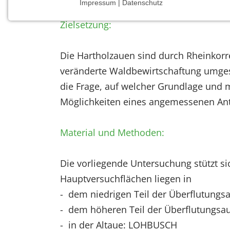
Impressum | Datenschutz
NOTWENDIGE COOKIES
Zielsetzung:
Notwendige Cookies ermöglichen grundlegende
Funktionen und sind für die einwandfreie Funktion
der Website erforderlich.
Die Hartholzauen sind durch Rheinkorr
veränderte Waldbewirtschaftung umgest
Einverständnis-Cookie
die Frage, auf welcher Grundlage und m
Name:
Möglichkeiten eines angemessenen Ante
cookie_consent
Zweck:
Material und Methoden:
Dieser Cookie speichert die
ausgewählten Einverständnis-
Optionen des Benutzers
Die vorliegende Untersuchung stützt si
Hauptversuchflächen liegen in
Cookie
Laufzeit:
- dem niedrigen Teil der Überflutun
1 Jahr
- dem höheren Teil der Überflutung
- in der Altaue: LOHBUSCH