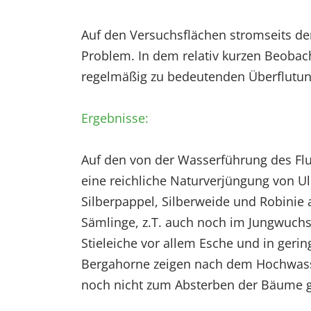
EXTERNE MEDIEN
Auf den Versuchsflächen stromseits d
Um Inhalte von Videoplattformen und Social Media
Problem. In dem relativ kurzen Beobac
Plattformen anzeigen zu können, werden von
diesen externen Medien Cookies gesetzt.
regelmäßig zu bedeutenden Überflutu
YouTube
Ergebnisse:
Vimeo
Auf den von der Wasserführung des Flu
eine reichliche Naturverjüngung von U
Silberpappel, Silberweide und Robinie 
Sämlinge, z.T. auch noch im Jungwuchs
Stieleiche vor allem Esche und in ger
Bergahorne zeigen nach dem Hochwass
noch nicht zum Absterben der Bäume g