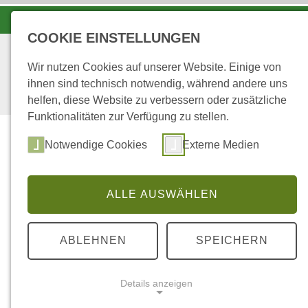
KOORDINATIONSZENTRUM LUCHS UND WOLF
COOKIE EINSTELLUNGEN
Wir nutzen Cookies auf unserer Website. Einige von
ihnen sind technisch notwendig, während andere uns
helfen, diese Website zu verbessern oder zusätzliche
Funktionalitäten zur Verfügung zu stellen.
Start
Über uns
Notwendige Cookies
Externe Medien
ALLE AUSWÄHLEN
...
STARTSEITE
12
ABLEHNEN
SPEICHERN
Naturverjüngung der Stieleiche in
Details anzeigen
Institut für Waldbau, Universität Göttinge