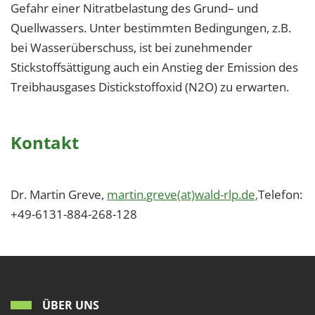
Gefahr einer Nitratbelastung des Grund– und
Quellwassers. Unter bestimmten Bedingungen, z.B.
bei Wasserüberschuss, ist bei zunehmender
Stickstoffsättigung auch ein Anstieg der Emission des
Treibhausgases Distickstoffoxid (N2O) zu erwarten.
Kontakt
Dr. Martin Greve,
martin.greve(at)wald-rlp.de
,
Telefon:
+49-6131-884-268-128
ÜBER UNS