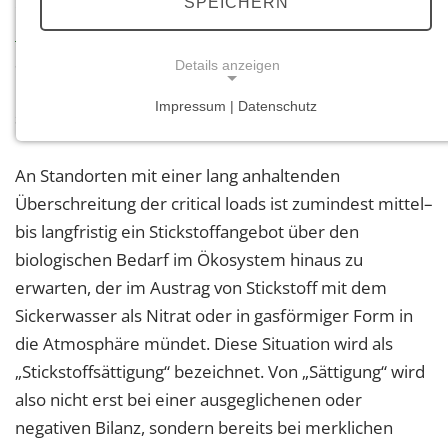
SPEICHERN
ökosystemverträglichen Schwellenwerte (
critical
loads
). Dem zeitlichen Verlauf der
Stickstoffdepositionsraten entsprechend, sind die
Details anzeigen
Überschreitungsbeträge der critcal loads bislang nicht
Impressum | Datenschutz
sehr wesentlich zurückgegangen.
NOTWENDIGE COOKIES
Notwendige Cookies ermöglichen grundlegende
An Standorten mit einer lang anhaltenden
Funktionen und sind für die einwandfreie Funktion
Überschreitung der critical loads ist zumindest mittel–
der Website erforderlich.
bis langfristig ein Stickstoffangebot über den
Einverständnis-Cookie
biologischen Bedarf im Ökosystem hinaus zu
erwarten, der im Austrag von Stickstoff mit dem
Name:
cookie_consent
Sickerwasser als Nitrat oder in gasförmiger Form in
die Atmosphäre mündet. Diese Situation wird als
Zweck:
„Stickstoffsättigung“ bezeichnet. Von „Sättigung“ wird
Dieser Cookie speichert die ausgewählten
Einverständnis-Optionen des Benutzers
also nicht erst bei einer ausgeglichenen oder
negativen Bilanz, sondern bereits bei merklichen
Cookie Laufzeit: