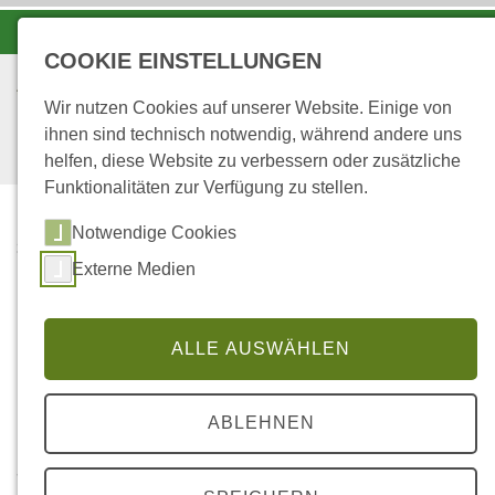
-A
A
A+
COOKIE EINSTELLUNGEN
Wir nutzen Cookies auf unserer Website. Einige von
ihnen sind technisch notwendig, während andere uns
helfen, diese Website zu verbessern oder zusätzliche
Funktionalitäten zur Verfügung zu stellen.
Notwendige Cookies
...
STARTSEITE
Externe Medien
STICKSTOFFSÄTTIGUNG
Stickstoffsättigung
ALLE AUSWÄHLEN
ABLEHNEN
Die aktuellen Eintragsraten an Stickstoff übersteigen
an allen Untersuchungsstandorten die