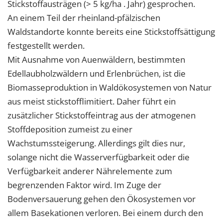
1 Jahr
Stickstoffausträgen (> 5 kg/ha . Jahr) gesprochen.
An einem Teil der rheinland-pfälzischen
Waldstandorte konnte bereits eine Stickstoffsättigung
EXTERNE MEDIEN
festgestellt werden.
Um Inhalte von Videoplattformen und Social Media
Mit Ausnahme von Auenwäldern, bestimmten
Plattformen anzeigen zu können, werden von
Edellaubholzwäldern und Erlenbrüchen, ist die
diesen externen Medien Cookies gesetzt.
Biomasseproduktion in Waldökosystemen von Natur
aus meist stickstofflimitiert. Daher führt ein
YouTube
zusätzlicher Stickstoffeintrag aus der atmogenen
Stoffdeposition zumeist zu einer
Vimeo
Wachstumssteigerung. Allerdings gilt dies nur,
solange nicht die Wasserverfügbarkeit oder die
Verfügbarkeit anderer Nährelemente zum
begrenzenden Faktor wird. Im Zuge der
Bodenversauerung gehen den Ökosystemen vor
allem Basekationen verloren. Bei einem durch den