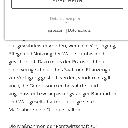
SPEICHERN
sichern, müssen auf Dauer die Nutz-, Schutz- und
Erholungsfunktionen für die Waldbesitzenden
Details anzeigen
und die Gesellschaft gewährleistet werden.
Impressum | Datenschutz
NOTWENDIGE COOKIES
Die angeführten Waldfunktionen können jedoch
Notwendige Cookies ermöglichen grundlegende
nur gewährleistet werden, wenn die Verjüngung,
Funktionen und sind für die einwandfreie Funktion
Pflege und Nutzung der Wälder umfassend
der Website erforderlich.
gesichert ist. Dazu muss der Praxis nicht nur
hochwertiges forstliches Saat- und Pflanzengut
Einverständnis-Cookie
zur Verfügung gestellt werden, sondern es gilt
Name:
auch, die Genressourcen bewährter und
cookie_consent
angepasster bzw. anpassungsfähiger Baumarten
Zweck:
und Waldgesellschaften durch gezielte
Dieser Cookie speichert die ausgewählten
Maßnahmen vor Ort zu erhalten.
Einverständnis-Optionen des Benutzers
Cookie Laufzeit:
Die Maßnahmen der Forstwirtschaft zur