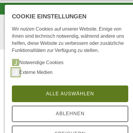
-A
A
A+
COOKIE EINSTELLUNGEN
Wir nutzen Cookies auf unserer Website. Einige von
ihnen sind technisch notwendig, während andere uns
helfen, diese Website zu verbessern oder zusätzliche
Funktionalitäten zur Verfügung zu stellen.
Notwendige Cookies
...
STARTSEITE
Externe Medien
FORSCHUNGSBEREICH 5.1
Nachhaltige
ALLE AUSWÄHLEN
Waldbewirtschaftung
ABLEHNEN
Um die Leistungsfähigkeit unserer Wälder zu