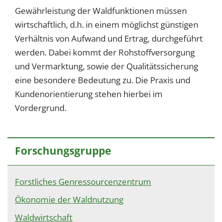
1 Jahr
Gewährleistung der Waldfunktionen müssen
wirtschaftlich, d.h. in einem möglichst günstigen
Verhältnis von Aufwand und Ertrag, durchgeführt
EXTERNE MEDIEN
werden. Dabei kommt der Rohstoffversorgung
Um Inhalte von Videoplattformen und Social Media
und Vermarktung, sowie der Qualitätssicherung
Plattformen anzeigen zu können, werden von
eine besondere Bedeutung zu. Die Praxis und
diesen externen Medien Cookies gesetzt.
Kundenorientierung stehen hierbei im
YouTube
Vordergrund.
Vimeo
Forschungsgruppe
Forstliches Genressourcenzentrum
Ökonomie der Waldnutzung
Waldwirtschaft