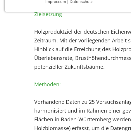
Impressum | Datenschutz
NOTWENDIGE COOKIES
Zielsetzung
Notwendige Cookies ermöglichen grundlegende
Funktionen und sind für die einwandfreie Funktion
der Website erforderlich.
Holzproduktziel der deutschen Eichenw
Zeitraum. Mit der vorliegenden Arbeit
Einverständnis-Cookie
Hinblick auf die Erreichung des Holzp
Name:
Überlebensrate, Brusthöhendurchmesse
cookie_consent
potenzieller Zukunftsbäume.
Zweck:
Dieser Cookie speichert die
Methoden:
ausgewählten Einverständnis-
Optionen des Benutzers
Vorhandene Daten zu 25 Versuchsanlag
Cookie
Laufzeit:
harmonisiert und im Rahmen einer gew
1 Jahr
Flächen in Baden-Württemberg werden w
Holzbiomasse) erfasst, um die Datengr