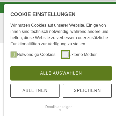
KOORDINATIONSZENTRUM LUCHS UND WOLF
COOKIE EINSTELLUNGEN
Wir nutzen Cookies auf unserer Website. Einige von
ihnen sind technisch notwendig, während andere uns
helfen, diese Website zu verbessern oder zusätzliche
Funktionalitäten zur Verfügung zu stellen.
Start
Über uns
Notwendige Cookies
Externe Medien
ALLE AUSWÄHLEN
...
STARTSEITE
2
ABLEHNEN
SPEICHERN
Meta-Analyse von Eichen-Biogrupp
Details anzeigen
Universität Freiburg, Institut für Waldbau