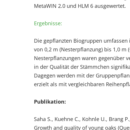
MetaWIN 2.0 und HLM 6 ausgewertet.
EXTERNE MEDIEN
Um Inhalte von Videoplattformen und Social Media
Ergebnisse:
Plattformen anzeigen zu können, werden von
diesen externen Medien Cookies gesetzt.
Die gepflanzten Biogruppen umfassen i
YouTube
von 0,2 m (Nesterpflanzung) bis 1,0 m 
Nesterpflanzungen waren gegenüber ve
Vimeo
in der Qualität der Stämmchen signifi
Dagegen werden mit der Gruppenpflanz
erzielt als mit vergleichbaren Reihenpf
Publikation:
Saha S., Kuehne C., Kohnle U., Brang P.,
Growth and quality of young oaks (Quer