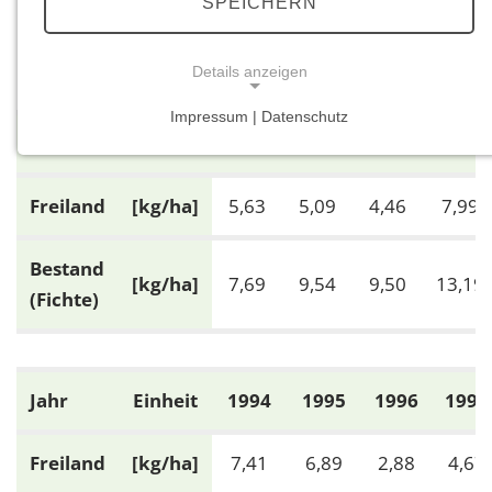
SPEICHERN
Element: Na
Details anzeigen
Impressum | Datenschutz
NOTWENDIGE COOKIES
Jahr
Einheit
1985
1986
1989
1988
Notwendige Cookies ermöglichen grundlegende
Funktionen und sind für die einwandfreie Funktion
Freiland
[kg/ha]
5,63
5,09
4,46
7,99
der Website erforderlich.
Bestand
Einverständnis-Cookie
[kg/ha]
7,69
9,54
9,50
13,19
(Fichte)
Name:
cookie_consent
Zweck:
Jahr
Einheit
1994
1995
1996
1997
Dieser Cookie speichert die ausgewählten
Einverständnis-Optionen des Benutzers
Freiland
[kg/ha]
7,41
6,89
2,88
4,67
Cookie Laufzeit: