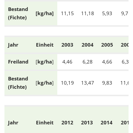
1 Jahr
Bestand
[kg/ha]
11,15
11,18
5,93
9,70
(Fichte)
EXTERNE MEDIEN
Um Inhalte von Videoplattformen und Social Media
Plattformen anzeigen zu können, werden von
Jahr
Einheit
2003
2004
2005
2006
diesen externen Medien Cookies gesetzt.
Freiland
[
kg/ha
]
4,46
6,28
4,66
6,37
YouTube
Bestand
Vimeo
[
kg/ha
]
10,19
13,47
9,83
11,6
(Fichte)
Jahr
Einheit
2012
2013
2014
2015