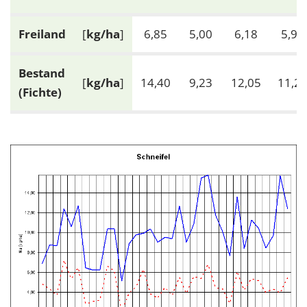
Freiland
[
kg/ha
]
6,85
5,00
6,18
5,96
Bestand
[
kg/ha
]
14,40
9,23
12,05
11,2
(Fichte)