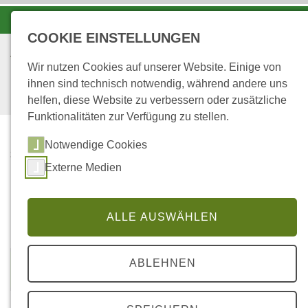
-A
A
A+
COOKIE EINSTELLUNGEN
Wir nutzen Cookies auf unserer Website. Einige von
ihnen sind technisch notwendig, während andere uns
helfen, diese Website zu verbessern oder zusätzliche
Funktionalitäten zur Verfügung zu stellen.
Notwendige Cookies
...
STARTSEITE
Externe Medien
Station: Schneifel
ALLE AUSWÄHLEN
ABLEHNEN
R 2526992
H 5070735
Höhe über NN: 690 m (F