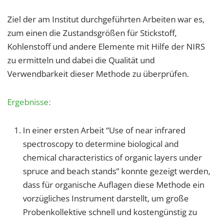
1 Jahr
Ziel der am Institut durchgeführten Arbeiten war es,
zum einen die Zustandsgrößen für Stickstoff,
EXTERNE MEDIEN
Kohlenstoff und andere Elemente mit Hilfe der NIRS
Um Inhalte von Videoplattformen und Social Media
zu ermitteln und dabei die Qualität und
Plattformen anzeigen zu können, werden von
Verwendbarkeit dieser Methode zu überprüfen.
diesen externen Medien Cookies gesetzt.
Ergebnisse:
YouTube
In einer ersten Arbeit “Use of near infrared
Vimeo
spectroscopy to determine biological and
chemical characteristics of organic layers under
spruce and beach stands” konnte gezeigt werden,
dass für organische Auflagen diese Methode ein
vorzügliches Instrument darstellt, um große
Probenkollektive schnell und kostengünstig zu