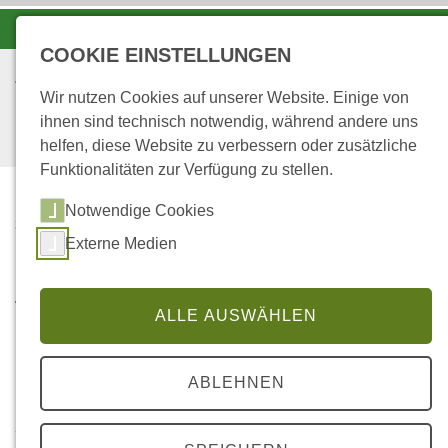
-A
A
A+
COOKIE EINSTELLUNGEN
Wir nutzen Cookies auf unserer Website. Einige von
ihnen sind technisch notwendig, während andere uns
helfen, diese Website zu verbessern oder zusätzliche
Funktionalitäten zur Verfügung zu stellen.
Notwendige Cookies
...
STARTSEITE
20
Externe Medien
Abschätzung des N-Speicher-Mineralisierungs-
ALLE AUSWÄHLEN
und Nitrifikationspotentials mittels der
Nahinfrarotspektroskopie (NIRS)
ABLEHNEN
Institut für Bodenkunde und Waldernährung, Abt. I,