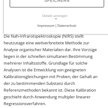
SPEICHERN
Universität Göttingen; Az.: Göttingen 15/ 04
Details anzeigen
Zielsetzung:
Impressum | Datenschutz
NOTWENDIGE COOKIES
Die Nah-Infrarotspektroskopie (NIRS) stellt
Notwendige Cookies ermöglichen grundlegende
heutzutage eine weitverbreitete Methode zur
Funktionen und sind für die einwandfreie Funktion
der Website erforderlich.
Analyse organischer Materialien dar. Ihre Vorzüge
liegen in der schnellen simultanen Bestimmung
Einverständnis-Cookie
mehrerer Inhaltsstoffe. Grundlage für solche
Analysen ist die Entwicklung von geeigneten
Name:
cookie_consent
Kalibrationsgleichungen mit Proben, der Gehalt an
der zu bestimmenden Substanz durch
Zweck:
Dieser Cookie speichert die ausgewählten
Referenzmethoden bekannt ist. Diese Kalibration
Einverständnis-Optionen des Benutzers
geschieht durch Anwendung multipler linearer
Regressionsverfahren.
Cookie Laufzeit: