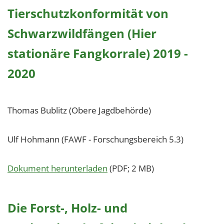
1 Jahr
Tierschutzkonformität von
Schwarzwildfängen (Hier
EXTERNE MEDIEN
stationäre Fangkorrale) 2019 -
Um Inhalte von Videoplattformen und Social Media
Plattformen anzeigen zu können, werden von
2020
diesen externen Medien Cookies gesetzt.
YouTube
Thomas Bublitz (Obere Jagdbehörde)
Vimeo
Ulf Hohmann (FAWF - Forschungsbereich 5.3)
Dokument herunterladen
(PDF; 2 MB)
Die Forst-, Holz- und