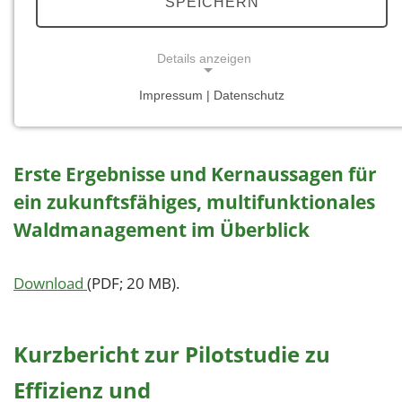
SPEICHERN
Forstwirtschaft (FAWF) Trippstadt, <Webadresse der
FAWF>, abgerufen <Datum>
Details anzeigen
Impressum | Datenschutz
Klimawald 2100
NOTWENDIGE COOKIES
Notwendige Cookies ermöglichen grundlegende
Funktionen und sind für die einwandfreie Funktion
Erste Ergebnisse und Kernaussagen für
der Website erforderlich.
ein zukunftsfähiges, multifunktionales
Waldmanagement im Überblick
Einverständnis-Cookie
Name:
cookie_consent
Download
(PDF; 20 MB).
Zweck:
Dieser Cookie speichert die ausgewählten
Kurzbericht zur Pilotstudie zu
Einverständnis-Optionen des Benutzers
Effizienz und
Cookie Laufzeit: