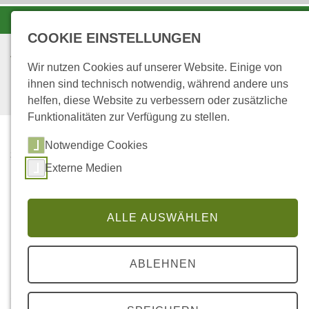
-A
A
A+
COOKIE EINSTELLUNGEN
Wir nutzen Cookies auf unserer Website. Einige von
ihnen sind technisch notwendig, während andere uns
helfen, diese Website zu verbessern oder zusätzliche
Funktionalitäten zur Verfügung zu stellen.
Notwendige Cookies
...
STARTSEITE
PROJEKTBERICHTE
Externe Medien
Projektberichte
ALLE AUSWÄHLEN
Für die Zitation gilt folgende Maßgabe: <Titel des
ABLEHNEN
Projektberichts>, unveröffentlichter Projektbericht
der Forschungsanstalt für Waldökologie und