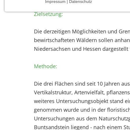
Impressum | Datenschutz
NOTWENDIGE COOKIES
Zielsetzung:
Notwendige Cookies ermöglichen grundlegende
Funktionen und sind für die einwandfreie Funktion
der Website erforderlich.
Die derzeitigen Möglichkeiten und Gren
bewirtschafteten Wäldern sollen anha
Einverständnis-Cookie
Niedersachsen und Hessen dargestellt
Name:
cookie_consent
Methode:
Zweck:
Dieser Cookie speichert die
Die drei Flächen sind seit 10 Jahren a
ausgewählten Einverständnis-
Optionen des Benutzers
Vertikalstruktur, Artenvielfalt, pflan
weiteres Untersuchungsobjekt stand ein
Cookie
Laufzeit:
genommen wurde und in der floristisc
1 Jahr
Untersuchungen aus dem Naturschutzgeb
Buntsandstein liegend - nach einem S