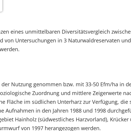
zen eines unmittelbaren Diversitätsvergleich zwische
nd von Untersuchungen in 3 Naturwaldreservaten und
 werden.
us der Nutzung genommen bzw. mit 33-50 Efm/ha in den
zensoziologische Zuordnung und mittlere Zeigerwerte n
e Fläche im südlichen Unterharz zur Verfügung, die 
he Aufnahmen in den Jahren 1988 und 1998 durchgefü
iet Hainholz (südwestliches Harzvorland), Krücker u
turmwurf von 1997 herangezogen werden.