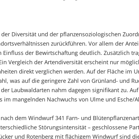
, der Diversität und der pflanzensoziologischen Zuord
dortsverhältnissen zurückführen. Vor allem der Antei
n Einfluss der Bewirtschaftung deutlich. Zusätzlich t
 Ein Vergleich der Artendiversität erscheint nur mögl
iten direkt verglichen werden. Auf der Fläche im Unt
ahl, was auf die geringere Zahl von Grünland- und Ru
 der Laubwaldarten nahm dagegen signifikant zu. Au
sses im mangelnden Nachwuchs von Ulme und Esche/Ah
 nach dem Windwurf 341 Farn- und Blütenpflanzenart
terschiedliche Störungsintensität – geschlossene Par
Krücker und Rotenberg mit flächigem Windwurf sind 