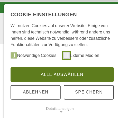
KOORDINATIONSZENTRUM LUCHS UND WOLF
COOKIE EINSTELLUNGEN
Wir nutzen Cookies auf unserer Website. Einige von
ihnen sind technisch notwendig, während andere uns
helfen, diese Website zu verbessern oder zusätzliche
Funktionalitäten zur Verfügung zu stellen.
Start
Über uns
Notwendige Cookies
Externe Medien
ALLE AUSWÄHLEN
...
STARTSEITE
13
ABLEHNEN
SPEICHERN
Diversitätsvergleich von Naturwal
Details anzeigen
Institut für Waldbau I, Universität Götting