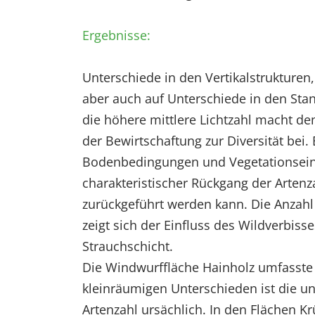
EXTERNE MEDIEN
Ergebnisse:
Um Inhalte von Videoplattformen und Social Media
Plattformen anzeigen zu können, werden von
diesen externen Medien Cookies gesetzt.
Unterschiede in den Vertikalstrukturen
aber auch auf Unterschiede in den Stan
YouTube
die höhere mittlere Lichtzahl macht de
der Bewirtschaftung zur Diversität bei.
Vimeo
Bodenbedingungen und Vegetationseinhe
charakteristischer Rückgang der Artenz
zurückgeführt werden kann. Die Anzahl
zeigt sich der Einfluss des Wildverbi
Strauchschicht.
Die Windwurffläche Hainholz umfasste
kleinräumigen Unterschieden ist die un
Artenzahl ursächlich. In den Flächen 