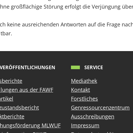
Ohne großflächige Störung erfolgt die Verjüngung übe
ch keine ausreichenden Antworten auf die Frage nach
tbar.
VERÖFFENTLICHUNGEN
SERVICE
sberichte
Mediathek
ilungen aus der FAWF
Kontakt
rtikel
Forstliches
zustandsbericht
Genressourcenzentrum
ktberichte
Ausschreibungen
chungsförderung MLWUF
Impressum