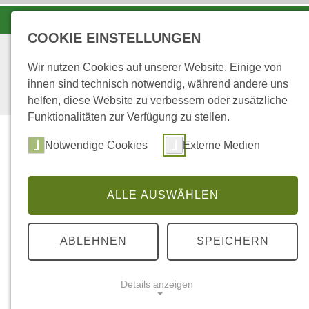
KOORDINATIONSZENTRUM LUCHS UND WOLF
COOKIE EINSTELLUNGEN
Wir nutzen Cookies auf unserer Website. Einige von
ihnen sind technisch notwendig, während andere uns
helfen, diese Website zu verbessern oder zusätzliche
Funktionalitäten zur Verfügung zu stellen.
Start
Über uns
Notwendige Cookies
Externe Medien
ALLE AUSWÄHLEN
...
STARTSEITE
2
ABLEHNEN
SPEICHERN
Dynamik der Flora und Vegetation d
Nordvogesen)
Details anzeigen