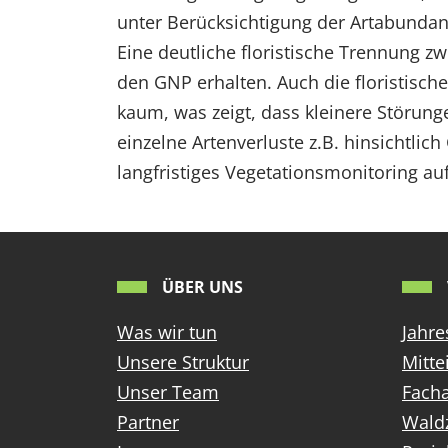
unter Berücksichtigung der Artabundan
Eine deutliche floristische Trennung 
den GNP erhalten. Auch die floristisch
kaum, was zeigt, dass kleinere Störunge
einzelne Artenverluste z.B. hinsichtli
langfristiges Vegetationsmonitoring au
ÜBER UNS
Was wir tun
Jahre
Unsere Struktur
Mitte
Unser Team
Facha
Partner
Wald