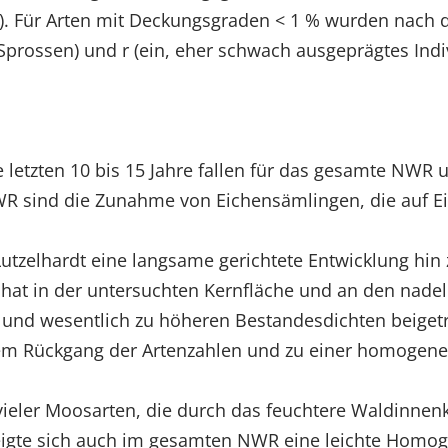
 100 %). Für Arten mit Deckungsgraden < 1 % wurden nach
Sprossen) und r (ein, eher schwach ausgeprägtes Ind
letzten 10 bis 15 Jahre fallen für das gesamte NWR u
WR sind die Zunahme von Eichensämlingen, die auf E
.
Lutzelhardt eine langsame gerichtete Entwicklung hi
 hat in der untersuchten Kernfläche und an den nade
d wesentlich zu höheren Bestandesdichten beigetrag
einem Rückgang der Artenzahlen und zu einer homog
ieler Moosarten, die durch das feuchtere Waldinnen
zeigte sich auch im gesamten NWR eine leichte Homo