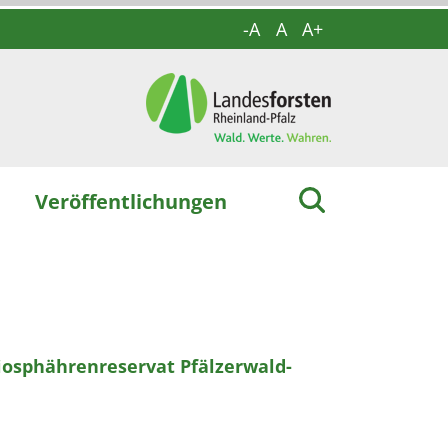
-A
A
A+
Veröffentlichungen
iosphährenreservat Pfälzerwald-