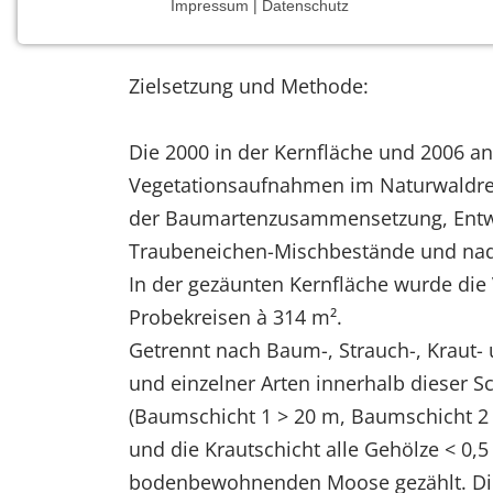
Impressum | Datenschutz
Universität Göttingen, Abt. Waldbau und 
NOTWENDIGE COOKIES
Notwendige Cookies ermöglichen grundlegende
Zielsetzung und Methode:
Funktionen und sind für die einwandfreie Funktion
der Website erforderlich.
Die 2000 in der Kernfläche und 2006 an
Einverständnis-Cookie
Vegetationsaufnahmen im Naturwaldres
Name:
der Baumartenzusammensetzung, Entwi
cookie_consent
Traubeneichen-Mischbestände und nad
Zweck:
In der gezäunten Kernfläche wurde die 
Dieser Cookie speichert die
Probekreisen à 314 m².
ausgewählten Einverständnis-
Optionen des Benutzers
Getrennt nach Baum-, Strauch-, Kraut-
und einzelner Arten innerhalb dieser 
Cookie
Laufzeit:
(Baumschicht 1 > 20 m, Baumschicht 2 
1 Jahr
und die Krautschicht alle Gehölze < 0,
bodenbewohnenden Moose gezählt. Die S