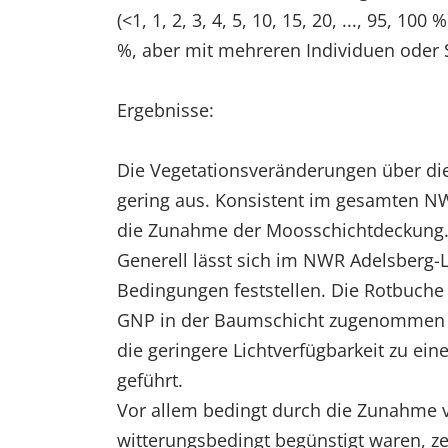
(<1, 1, 2, 3, 4, 5, 10, 15, 20, ..., 95,
EXTERNE MEDIEN
%, aber mit mehreren Individuen oder 
Um Inhalte von Videoplattformen und Social Media
Plattformen anzeigen zu können, werden von
diesen externen Medien Cookies gesetzt.
Ergebnisse:
YouTube
Die Vegetationsveränderungen über die 
gering aus. Konsistent im gesamten N
Vimeo
die Zunahme der Moosschichtdeckung
Generell lässt sich im NWR Adelsberg-
Bedingungen feststellen. Die Rotbuche
GNP in der Baumschicht zugenommen un
die geringere Lichtverfügbarkeit zu 
geführt.
Vor allem bedingt durch die Zunahme v
witterungsbedingt begünstigt waren, 