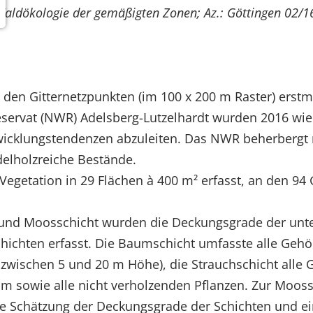
Waldökologie der gemäßigten Zonen; Az.: Göttingen 02/1
 den Gitternetzpunkten (im 100 x 200 m Raster) erst
ervat (NWR) Adelsberg-Lutzelhardt wurden 2016 wied
cklungstendenzen abzuleiten. Das NWR beherbergt
elholzreiche Bestände.
Vegetation in 29 Flächen à 400 m² erfasst, an den 94 
 und Moosschicht wurden die Deckungsgrade der unte
Schichten erfasst. Die Baumschicht umfasste alle Ge
zwischen 5 und 20 m Höhe), die Strauchschicht alle
5 m sowie alle nicht verholzenden Pflanzen. Zur Moos
chätzung der Deckungsgrade der Schichten und einze