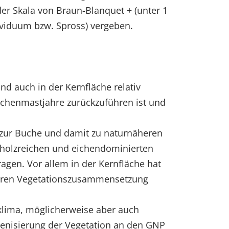
 der Skala von Braun-Blanquet + (unter 1
ividuum bzw. Spross) vergeben.
nd auch in der Kernfläche relativ
ichenmastjahre zurückzuführen ist und
n zur Buche und damit zu naturnäheren
lholzreichen und eichendominierten
en. Vor allem in der Kernfläche hat
eneren Vegetationszusammensetzung
klima, möglicherweise aber auch
genisierung der Vegetation an den GNP