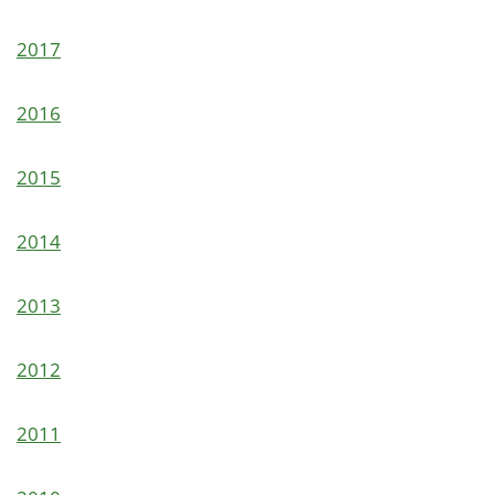
1 Jahr
2017
EXTERNE MEDIEN
2016
Um Inhalte von Videoplattformen und Social Media
Plattformen anzeigen zu können, werden von
2015
diesen externen Medien Cookies gesetzt.
YouTube
2014
Vimeo
2013
2012
2011