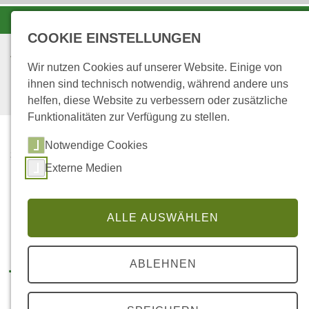
-A
A
A+
COOKIE EINSTELLUNGEN
Wir nutzen Cookies auf unserer Website. Einige von
ihnen sind technisch notwendig, während andere uns
helfen, diese Website zu verbessern oder zusätzliche
Funktionalitäten zur Verfügung zu stellen.
Notwendige Cookies
...
STARTSEITE
FACHARTIKEL
Externe Medien
Fachartikel
ALLE AUSWÄHLEN
Jahresverzeichnis der
ABLEHNEN
Fachveröffentlichungen unserer