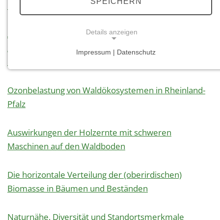
SPEICHERN
Kohlenstoffbilanz
Details anzeigen
Anfertigung einer Expertise zu dem Zusammenhang
zwischen waldbaulicher Verjüngungsmethode und
Impressum | Datenschutz
Erfolg von Eichenverjüngung
NOTWENDIGE COOKIES
Notwendige Cookies ermöglichen grundlegende
Funktionen und sind für die einwandfreie Funktion
Ozonbelastung von Waldökosystemen in Rheinland-
der Website erforderlich.
Pfalz
Einverständnis-Cookie
Auswirkungen der Holzernte mit schweren
Name:
Maschinen auf den Waldboden
cookie_consent
Zweck:
Die horizontale Verteilung der (oberirdischen)
Dieser Cookie speichert die ausgewählten
Biomasse in Bäumen und Beständen
Einverständnis-Optionen des Benutzers
Cookie Laufzeit:
Naturnähe, Diversität und Standortsmerkmale