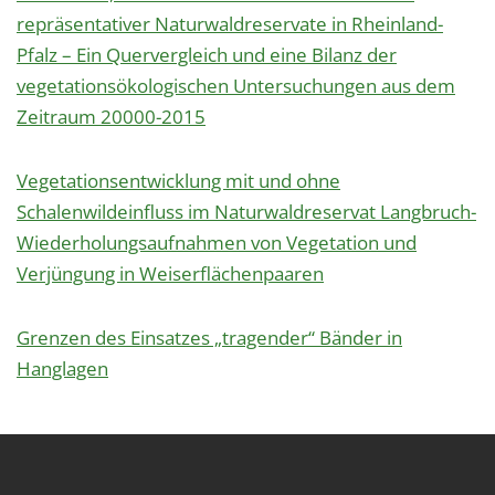
1 Jahr
repräsentativer Naturwaldreservate in Rheinland-
Pfalz – Ein Quervergleich und eine Bilanz der
vegetationsökologischen Untersuchungen aus dem
EXTERNE MEDIEN
Zeitraum 20000-2015
Um Inhalte von Videoplattformen und Social Media
Plattformen anzeigen zu können, werden von
diesen externen Medien Cookies gesetzt.
Vegetationsentwicklung mit und ohne
Schalenwildeinfluss im Naturwaldreservat Langbruch-
YouTube
Wiederholungsaufnahmen von Vegetation und
Verjüngung in Weiserflächenpaaren
Vimeo
Grenzen des Einsatzes „tragender“ Bänder in
Hanglagen