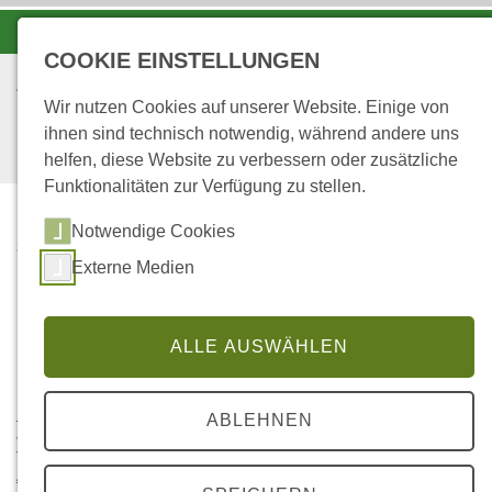
-A
A
A+
COOKIE EINSTELLUNGEN
Wir nutzen Cookies auf unserer Website. Einige von
ihnen sind technisch notwendig, während andere uns
helfen, diese Website zu verbessern oder zusätzliche
Funktionalitäten zur Verfügung zu stellen.
Notwendige Cookies
...
STARTSEITE
2015
Externe Medien
Inhaltsverzeichnis
ALLE AUSWÄHLEN
Untersuchungen zum Effekt von Klimawandel auf die
ABLEHNEN
Wachstumsdynamik von Waldbäumen und ihre
Auswirkung auf die Holzdichte und die