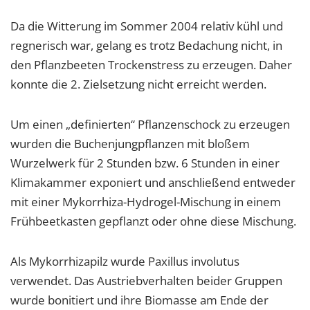
1 Jahr
Da die Witterung im Sommer 2004 relativ kühl und
regnerisch war, gelang es trotz Bedachung nicht, in
EXTERNE MEDIEN
den Pflanzbeeten Trockenstress zu erzeugen. Daher
Um Inhalte von Videoplattformen und Social Media
konnte die 2. Zielsetzung nicht erreicht werden.
Plattformen anzeigen zu können, werden von
diesen externen Medien Cookies gesetzt.
Um einen „definierten“ Pflanzenschock zu erzeugen
wurden die Buchenjungpflanzen mit bloßem
YouTube
Wurzelwerk für 2 Stunden bzw. 6 Stunden in einer
Klimakammer exponiert und anschließend entweder
Vimeo
mit einer Mykorrhiza-Hydrogel-Mischung in einem
Frühbeetkasten gepflanzt oder ohne diese Mischung.
Als Mykorrhizapilz wurde Paxillus involutus
verwendet. Das Austriebverhalten beider Gruppen
wurde bonitiert und ihre Biomasse am Ende der