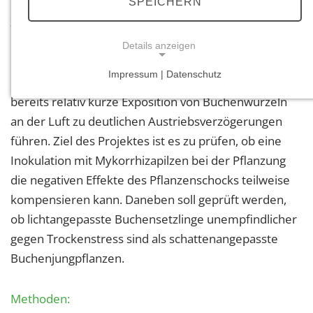
SPEICHERN
Zielsetzung:
Details anzeigen
Bei der Neupflanzung von Jungbuchen aus der
Impressum | Datenschutz
Baumschule kommt es zu hohen Ausfallraten, da
NOTWENDIGE COOKIES
bereits relativ kurze Exposition von Buchenwurzeln
Notwendige Cookies ermöglichen grundlegende
an der Luft zu deutlichen Austriebsverzögerungen
Funktionen und sind für die einwandfreie Funktion
führen. Ziel des Projektes ist es zu prüfen, ob eine
der Website erforderlich.
Inokulation mit Mykorrhizapilzen bei der Pflanzung
Einverständnis-Cookie
die negativen Effekte des Pflanzenschocks teilweise
kompensieren kann. Daneben soll geprüft werden,
Name:
ob lichtangepasste Buchensetzlinge unempfindlicher
cookie_consent
gegen Trockenstress sind als schattenangepasste
Zweck:
Buchenjungpflanzen.
Dieser Cookie speichert die ausgewählten
Einverständnis-Optionen des Benutzers
Methoden:
Cookie Laufzeit: