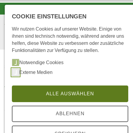
-A
A
A+
COOKIE EINSTELLUNGEN
Wir nutzen Cookies auf unserer Website. Einige von
ihnen sind technisch notwendig, während andere uns
helfen, diese Website zu verbessern oder zusätzliche
Funktionalitäten zur Verfügung zu stellen.
Notwendige Cookies
...
STARTSEITE
8
Externe Medien
Vitalitätsindikation bei Forstpflanzen
ALLE AUSWÄHLEN
Institut für Forstbotanik, Universität Göttingen; Az.:
ABLEHNEN
Göttingen 04/ 04