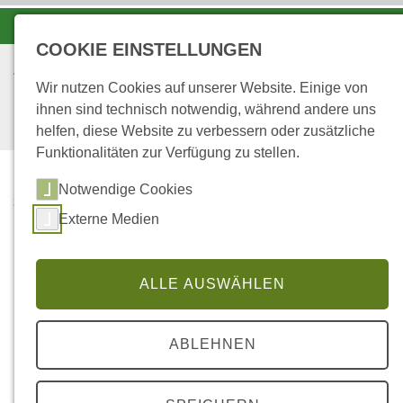
-A
A
A+
COOKIE EINSTELLUNGEN
Wir nutzen Cookies auf unserer Website. Einige von
ihnen sind technisch notwendig, während andere uns
helfen, diese Website zu verbessern oder zusätzliche
Funktionalitäten zur Verfügung zu stellen.
Notwendige Cookies
...
STARTSEITE
8
Externe Medien
Die Stabilität von Stockausschlagswäldern
ALLE AUSWÄHLEN
Universität Freiburg, Waldbau Institut; Az.: Freiburg
ABLEHNEN
07/08