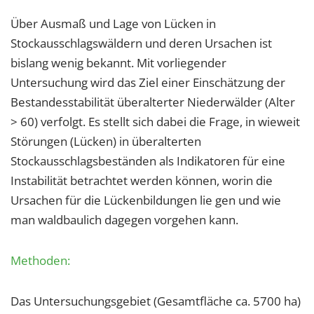
1 Jahr
Über Ausmaß und Lage von Lücken in
Stockausschlagswäldern und deren Ursachen ist
EXTERNE MEDIEN
bislang wenig bekannt. Mit vorliegender
Um Inhalte von Videoplattformen und Social Media
Untersuchung wird das Ziel einer Einschätzung der
Plattformen anzeigen zu können, werden von
Bestandesstabilität überalterter Niederwälder (Alter
diesen externen Medien Cookies gesetzt.
> 60) verfolgt. Es stellt sich dabei die Frage, in wieweit
Störungen (Lücken) in überalterten
YouTube
Stockausschlagsbeständen als Indikatoren für eine
Instabilität betrachtet werden können, worin die
Vimeo
Ursachen für die Lückenbildungen lie gen und wie
man waldbaulich dagegen vorgehen kann.
Methoden:
Das Untersuchungsgebiet (Gesamtfläche ca. 5700 ha)