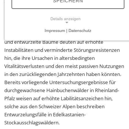
Zielsetzung:
SPEICHERN
Rheinland-Pfalz verfügt über schätzungsweise
Details anzeigen
160.000 ha Stockausschlagwälder, meist mit
Impressum | Datenschutz
bedeutsamer Schutzfunktion. Lücken im Kronendach
NOTWENDIGE COOKIES
und entwurzelte Bäume deuten auf erhöhte
Notwendige Cookies ermöglichen grundlegende
Instabilitäten und verminderte Störungsresistenzen
Funktionen und sind für die einwandfreie Funktion
hin, die ihre Ursachen in altersbedingten
der Website erforderlich.
Vitalitätsverlusten und den meist passiven Nutzungen
Einverständnis-Cookie
in den zurückliegenden Jahrzehnten haben könnten.
Bereits vorliegende Untersuchungsergebnisse für
Name:
durchgewachsene Hainbuchenwälder in Rheinland-
cookie_consent
Pfalz weisen auf erhöhte Labilitätsanzeichen hin,
Zweck:
solche aus den Schweizer Alpen beschreiben
Dieser Cookie speichert die ausgewählten
Einverständnis-Optionen des Benutzers
Entwurzelungsfälle in Edelkastanien-
Stockausschlagswäldern.
Cookie Laufzeit: