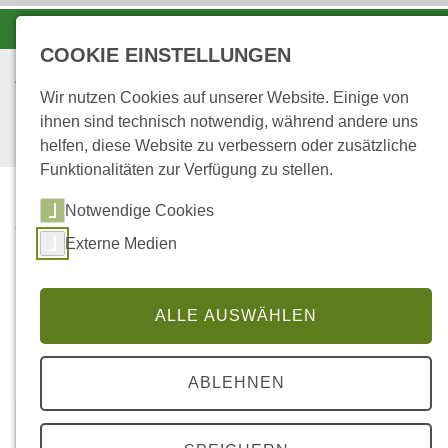
-A
A
A+
COOKIE EINSTELLUNGEN
Wir nutzen Cookies auf unserer Website. Einige von
ihnen sind technisch notwendig, während andere uns
helfen, diese Website zu verbessern oder zusätzliche
Funktionalitäten zur Verfügung zu stellen.
Notwendige Cookies
...
STARTSEITE
Externe Medien
Station:
ALLE AUSWÄHLEN
Kirchheimbolanden
ABLEHNEN
R 2638772
H 5501497
Höhe über NN: 597 m (