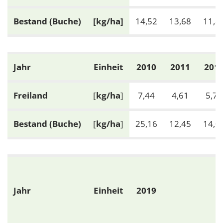
1 Jahr
Bestand (Buche)
[kg/ha]
14,52
13,68
11,8
EXTERNE MEDIEN
Um Inhalte von Videoplattformen und Social Media
Jahr
Einheit
2010
2011
201
Plattformen anzeigen zu können, werden von
diesen externen Medien Cookies gesetzt.
Freiland
[
kg/ha
]
7,44
4,61
5,70
YouTube
Bestand (Buche)
[
kg/ha
]
25,16
12,45
14,0
Vimeo
Jahr
Einheit
2019