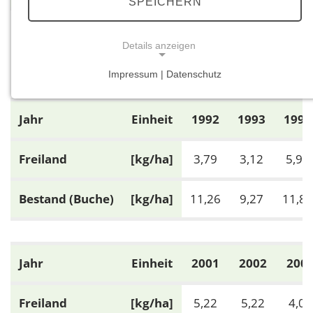
SPEICHERN
Details anzeigen
Element: Cl
Impressum | Datenschutz
NOTWENDIGE COOKIES
Notwendige Cookies ermöglichen grundlegende
Jahr
Einheit
1992
1993
1994
Funktionen und sind für die einwandfreie Funktion
der Website erforderlich.
Freiland
[kg/ha]
3,79
3,12
5,93
Einverständnis-Cookie
Bestand (Buche)
[kg/ha]
11,26
9,27
11,88
Name:
cookie_consent
Zweck:
Dieser Cookie speichert die ausgewählten
Jahr
Einheit
2001
2002
200
Einverständnis-Optionen des Benutzers
Cookie Laufzeit:
Freiland
[kg/ha]
5,22
5,22
4,06