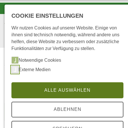
-A
A
A+
COOKIE EINSTELLUNGEN
Wir nutzen Cookies auf unserer Website. Einige von
ihnen sind technisch notwendig, während andere uns
helfen, diese Website zu verbessern oder zusätzliche
Funktionalitäten zur Verfügung zu stellen.
Notwendige Cookies
...
STARTSEITE
Externe Medien
Station: Kichheimbolanden
ALLE AUSWÄHLEN
ABLEHNEN
R 2638772
H 5501497
Höhe über NN: 597 m (