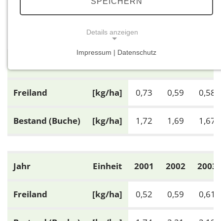
SPEICHERN
Element: Mg
Details anzeigen
Impressum | Datenschutz
NOTWENDIGE COOKIES
Jahr
Einheit
1992
1993
1994
Notwendige Cookies ermöglichen grundlegende
Funktionen und sind für die einwandfreie Funktion
Freiland
[kg/ha]
0,73
0,59
0,58
der Website erforderlich.
Bestand (Buche)
[kg/ha]
1,72
1,69
1,67
Einverständnis-Cookie
Name:
cookie_consent
Jahr
Einheit
2001
2002
2003
Zweck:
Dieser Cookie speichert die ausgewählten
Freiland
[kg/ha]
0,52
0,59
0,61
Einverständnis-Optionen des Benutzers
Cookie Laufzeit: