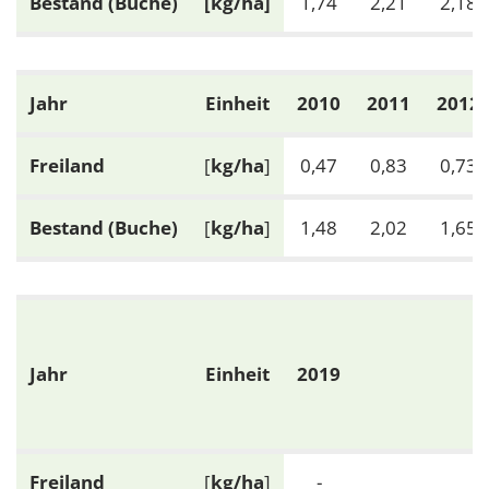
Bestand (Buche)
[kg/ha]
1,74
2,21
2,18
1 Jahr
EXTERNE MEDIEN
Jahr
Einheit
2010
2011
2012
Um Inhalte von Videoplattformen und Social Media
Plattformen anzeigen zu können, werden von
Freiland
[
kg/ha
]
0,47
0,83
0,73
diesen externen Medien Cookies gesetzt.
Bestand (Buche)
[
kg/ha
]
1,48
2,02
1,65
YouTube
Vimeo
Jahr
Einheit
2019
Freiland
[
kg/ha
]
-