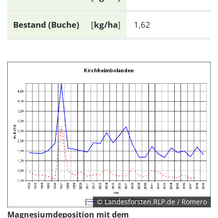
Bestand (Buche)
[
kg/ha
]
1,62
© Landesforsten.RLP.de / Romero
Magnesiumdeposition mit dem