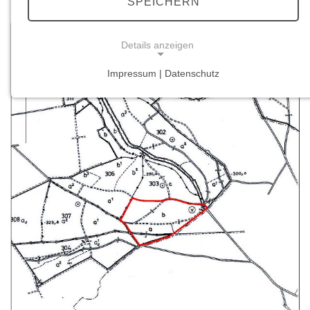
SPEICHERN
Details anzeigen
Impressum | Datenschutz
NOTWENDIGE COOKIES
Notwendige Cookies ermöglichen grundlegende
Funktionen und sind für die einwandfreie Funktion
der Website erforderlich.
Einverständnis-Cookie
Name:
cookie_consent
Zweck:
Dieser Cookie speichert die ausgewählten
Einverständnis-Optionen des Benutzers
Cookie Laufzeit: