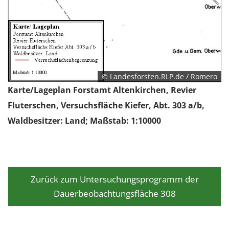
1 Jahr
EXTERNE MEDIEN
Um Inhalte von Videoplattformen und Social Media
Plattformen anzeigen zu können, werden von
© Landesforsten.RLP.de / Romero
diesen externen Medien Cookies gesetzt.
Karte/Lageplan Forstamt Altenkirchen, Revier
Fluterschen, Versuchsfläche Kiefer, Abt. 303 a/b,
YouTube
Waldbesitzer: Land; Maßstab: 1:10000
Vimeo
Zurück zum Untersuchungsprogramm der
Dauerbeobachtungsfläche 308