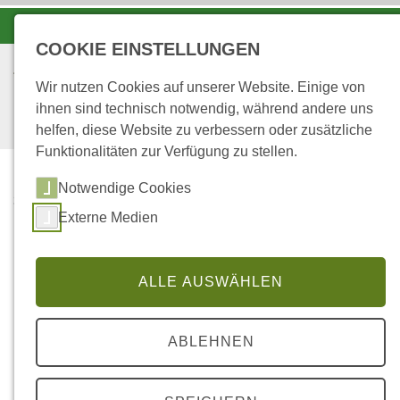
-A
A
A+
COOKIE EINSTELLUNGEN
Wir nutzen Cookies auf unserer Website. Einige von
ihnen sind technisch notwendig, während andere uns
helfen, diese Website zu verbessern oder zusätzliche
Funktionalitäten zur Verfügung zu stellen.
Notwendige Cookies
...
STARTSEITE
Externe Medien
COLOR-INFRAROT-LUFTBILDER
Color-Infrarot-Luftbilder
ALLE AUSWÄHLEN
ABLEHNEN
Dauerbeobachtungsfläche 408:
Hagenbach