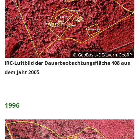
© GeoBasis-DE/LVermGeoRP
IRC-Luftbild der Dauerbeobachtungsfläche 408 aus
dem Jahr 2005
1996