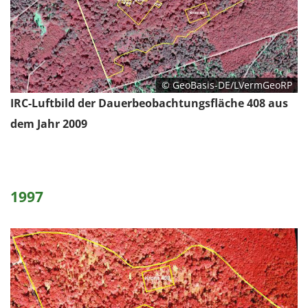
1 Jahr
EXTERNE MEDIEN
Um Inhalte von Videoplattformen und Social Media
© GeoBasis-DE/LVermGeoRP
Plattformen anzeigen zu können, werden von
IRC-Luftbild der Dauerbeobachtungsfläche 408 aus
diesen externen Medien Cookies gesetzt.
dem Jahr 2009
YouTube
Vimeo
1997