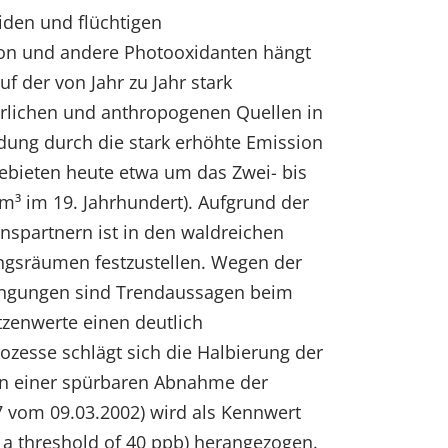
iden und flüchtigen
zon und andere Photooxidanten hängt
f der von Jahr zu Jahr stark
rlichen und anthropogenen Quellen in
dung durch die stark erhöhte Emission
gebieten heute etwa um das Zwei- bis
³ im 19. Jahrhundert). Aufgrund der
nspartnern ist in den waldreichen
ungsräumen festzustellen. Wegen der
dingungen sind Trendaussagen beim
tzenwerte einen deutlich
zesse schlägt sich die Halbierung der
in einer spürbaren Abnahme der
7 vom 09.03.2002) wird als Kennwert
a threshold of 40 ppb) herangezogen.