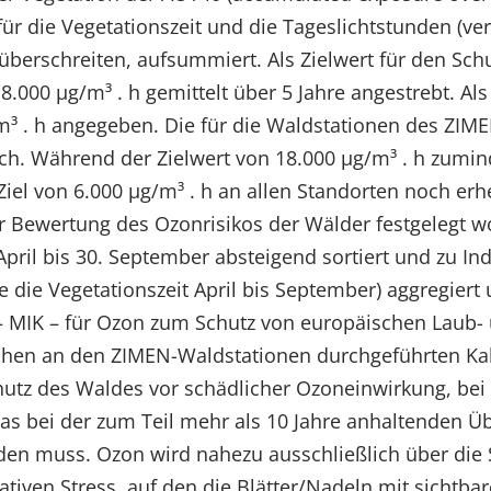
r die Vegetationszeit und die Tageslichtstunden (vere
überschreiten, aufsummiert. Als Zielwert für den Schu
8.000 µg/m³ . h gemittelt über 5 Jahre angestrebt. Als 
/m³ . h angegeben. Die für die Waldstationen des ZIM
lich. Während der Zielwert von 18.000 µg/m³ . h zumi
Ziel von 6.000 µg/m³ . h an allen Standorten noch erheb
zur Bewertung des Ozonrisikos der Wälder festgelegt 
April bis 30. September absteigend sortiert und zu Ind
e die Vegetationszeit April bis September) aggregiert
 MIK – für Ozon zum Schutz von europäischen Laub- 
ihen an den ZIMEN-Waldstationen durchgeführten Kal
utz des Waldes vor schädlicher Ozoneinwirkung, bei
das bei der zum Teil mehr als 10 Jahre anhaltenden Ü
den muss. Ozon wird nahezu ausschließlich über die 
iven Stress, auf den die Blätter/Nadeln mit sichtbar