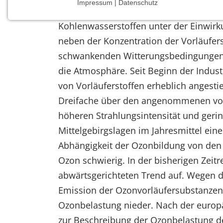
Impressum | Datenschutz
Ozon entsteht als sekundäre Luftverunr
NOTWENDIGE COOKIES
Kohlenwasserstoffen unter der Einwir
Notwendige Cookies ermöglichen grundlegende
Funktionen und sind für die einwandfreie Funktion
neben der Konzentration der Vorläufers
der Website erforderlich.
schwankenden Witterungsbedingungen a
die Atmosphäre. Seit Beginn der Indus
Einverständnis-Cookie
von Vorläuferstoffen erheblich angesti
Name:
Dreifache über den angenommenen vorin
cookie_consent
höheren Strahlungsintensität und geri
Zweck:
Mittelgebirgslagen im Jahresmittel ei
Dieser Cookie speichert die
Abhängigkeit der Ozonbildung von den
ausgewählten Einverständnis-
Optionen des Benutzers
Ozon schwierig. In der bisherigen Zeit
abwärtsgerichteten Trend auf. Wegen 
Cookie
Laufzeit:
Emission der Ozonvorläufersubstanzen
1 Jahr
Ozonbelastung nieder. Nach der europäi
zur Beschreibung der Ozonbelastung de