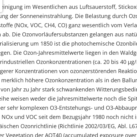
einigung im Wesentlichen aus Luftsauerstoff, Stickox
kung der Sonneneinstrahlung. Die Belastung durch O
toffe (NOx, VOC, CH4, CO) ganz wesentlich vom Verlau
b. Die Ozonvorläufersubstanzen gelangen aus natü
trialisierung um 1850 ist die photochemische Ozonbil
egen. Die Ozon-Jahresmittelwerte liegen in den Wald
dustriellen Ozonkonzentrationen (ca. 20 bis 40 µg/m
ngerer Konzentrationen von ozonzerstörenden Reaktio
ne merklich höhere Ozonkonzentration als in den Ball
 von Jahr zu Jahr stark schwankenden Witterungsbe
reihe weisen weder die Jahresmittelwerte noch die Spi
der sehr komplexen O3-Entstehungs- und O3-Abbaupro
 NOx und VOC seit dem Bezugsjahr 1980 noch nicht 
schen Ozonrichtlinie (Richtlinie 2002/03/EG, Abl. L6
r Vegetation der AOT40 (accumulated exposure over 