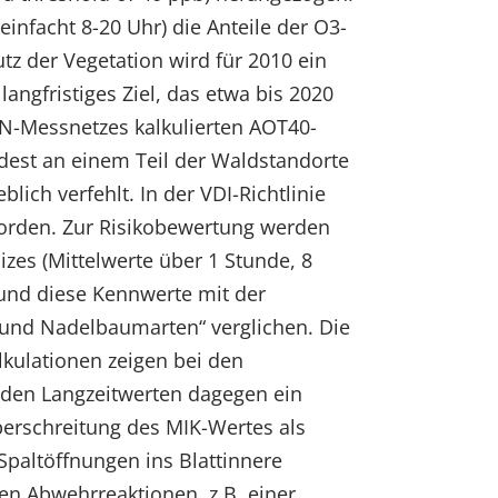
infacht 8-20 Uhr) die Anteile der O3-
tz der Vegetation wird für 2010 ein
langfristiges Ziel, das etwa bis 2020
EN-Messnetzes kalkulierten AOT40-
ndest an einem Teil der Waldstandorte
lich verfehlt. In der VDI-Richtlinie
worden. Zur Risikobewertung werden
izes (Mittelwerte über 1 Stunde, 8
 und diese Kennwerte mit der
und Nadelbaumarten“ verglichen. Die
kulationen zeigen bei den
 den Langzeitwerten dagegen ein
berschreitung des MIK-Wertes als
Spaltöffnungen ins Blattinnere
en Abwehrreaktionen, z.B. einer