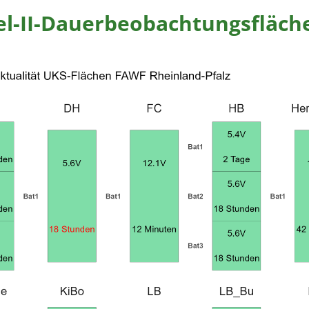
l-II-Dauerbeobachtungsfläch