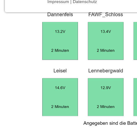
Impressum | Datenschutz
NOTWENDIGE COOKIES
Notwendige Cookies ermöglichen grundlegende
Funktionen und sind für die einwandfreie Funktion
der Website erforderlich.
Einverständnis-Cookie
Name:
cookie_consent
Zweck:
Dieser Cookie speichert die
ausgewählten Einverständnis-
Optionen des Benutzers
Cookie
Laufzeit:
1 Jahr