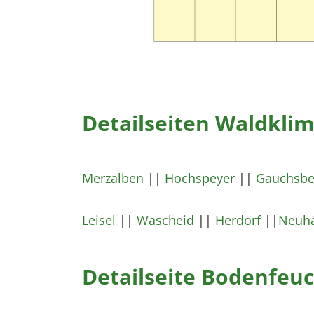
Detailseiten Waldkli
Merzalben
||
Hochspeyer
||
Gauchsbe
Leisel
||
Wascheid
||
Herdorf
||
Neuhä
Detailseite Bodenfeu