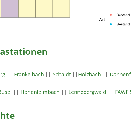
mastationen
rg
||
Frankelbach
||
Schaidt
||
Holzbach
||
Dannenf
usel
||
Hohenleimbach
||
Lennebergwald
||
FAWF 
chte