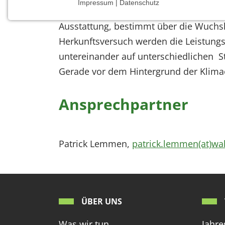
Impressum | Datenschutz
Herkunftsversuche gibt es in der Forst
NOTWENDIGE COOKIES
Ausstattung, bestimmt über die Wuchsl
Notwendige Cookies ermöglichen grundlegende
Funktionen und sind für die einwandfreie Funktion
Herkunftsversuch werden die Leistungsf
der Website erforderlich.
untereinander auf unterschiedlichen S
Gerade vor dem Hintergrund der Klima
Einverständnis-Cookie
Name:
Ansprechpartner
cookie_consent
Zweck:
Dieser Cookie speichert die
Patrick Lemmen,
patrick.lemmen(at)wal
ausgewählten Einverständnis-
Optionen des Benutzers
Cookie
Laufzeit:
1 Jahr
ÜBER UNS
Was wir tun
Jahre