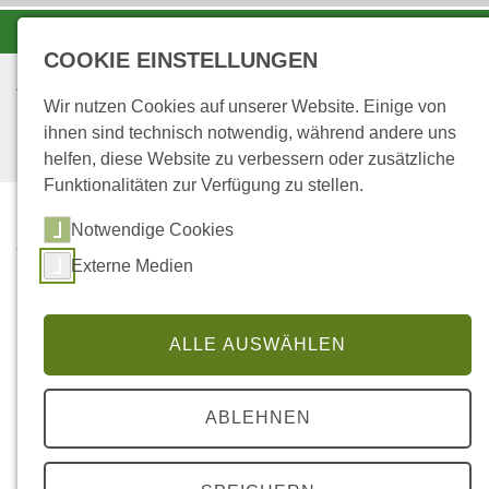
-A
A
A+
COOKIE EINSTELLUNGEN
Wir nutzen Cookies auf unserer Website. Einige von
ihnen sind technisch notwendig, während andere uns
helfen, diese Website zu verbessern oder zusätzliche
Funktionalitäten zur Verfügung zu stellen.
Notwendige Cookies
...
STARTSEITE
SAMENPLANTAGEN
Externe Medien
Samenplantagen
ALLE AUSWÄHLEN
Wenn es aufgrund einer zu geringen
ABLEHNEN
Individuenzahl nicht mehr möglich ist, eine Baum-
oder Strauchart von Ort (in situ) zu erhalten, bleibt