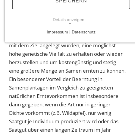
SPEICHERN
oftmals nur die Möglichkeit
Erhaltungssamenplantagen anzulegen, um das
genetische Material zu sichern. Samenplantagen
Details anzeigen
oder Samengärten sind Anpflanzungen
Impressum | Datenschutz
definierter genetischer Zusammensetzung, die
NOTWENDIGE COOKIES
mit dem Ziel angelegt wurden, eine möglichst
Notwendige Cookies ermöglichen grundlegende
hohe genetische Vielfalt zu erhalten oder wieder
Funktionen und sind für die einwandfreie Funktion
der Website erforderlich.
herzustellen und um kostengünstig und stetig
eine größere Menge an Samen ernten zu können.
Einverständnis-Cookie
Ein besonderer Vorteil der Beerntung in
Samenplantagen im Vergleich zu geeigneten
Name:
cookie_consent
natürlichen Erntevorkommen ist insbesondere
dann gegeben, wenn die Art nur in geringer
Zweck:
Dieser Cookie speichert die ausgewählten
Dichte vorkommt (z.B. Wildapfel), nur wenig
Einverständnis-Optionen des Benutzers
Saatgut je Individuum produziert wird oder das
Saatgut über einen langen Zeitraum im Jahr
Cookie Laufzeit: