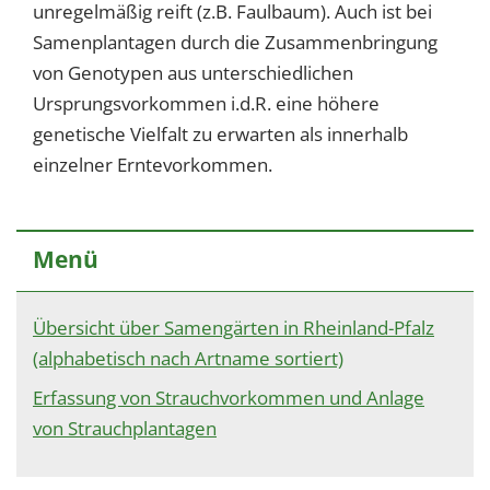
1 Jahr
unregelmäßig reift (z.B. Faulbaum). Auch ist bei
Samenplantagen durch die Zusammenbringung
von Genotypen aus unterschiedlichen
EXTERNE MEDIEN
Ursprungsvorkommen i.d.R. eine höhere
Um Inhalte von Videoplattformen und Social Media
genetische Vielfalt zu erwarten als innerhalb
Plattformen anzeigen zu können, werden von
einzelner Erntevorkommen.
diesen externen Medien Cookies gesetzt.
YouTube
Menü
Vimeo
Übersicht über Samengärten in Rheinland-Pfalz
(alphabetisch nach Artname sortiert)
Erfassung von Strauchvorkommen und Anlage
von Strauchplantagen