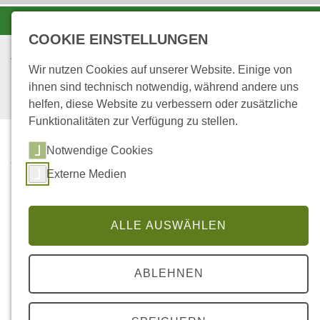
-A
A
A+
COOKIE EINSTELLUNGEN
Wir nutzen Cookies auf unserer Website. Einige von
ihnen sind technisch notwendig, während andere uns
helfen, diese Website zu verbessern oder zusätzliche
Funktionalitäten zur Verfügung zu stellen.
Notwendige Cookies
...
STARTSEITE
Externe Medien
DEPOSITIONMESSSTANDORT: KIRCHEN
(110)
ALLE AUSWÄHLEN
Luftschadstoff-Deposition
ABLEHNEN
Depositionsmessstandort Kirchen