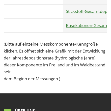
1 Jahr
Stickstoff-Gesamtdepos
EXTERNE MEDIEN
Basekationen-Gesamtd
Um Inhalte von Videoplattformen und Social Media
Plattformen anzeigen zu können, werden von
diesen externen Medien Cookies gesetzt.
(Bitte auf einzelne Messkomponente/Kenngröße
klicken. Es öffnet sich eine Grafik mit der Entwicklung
YouTube
der Jahresdepositionsrate (hydrologische Jahre)
dieser Komponente im Freiland und im Waldbestand
Vimeo
seit
dem Beginn der Messungen.)
ÜBER UNS